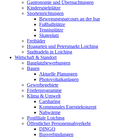
Gastronomie und Übernachtungen
Kinderspielplätze
Sporteinrichtungen
Bewegungsparcours an der Isar
Fußballplätze
Tennisplätze
Skateplatz
Freibäder
Hoagarten und Petersmarkt Loiching
Stadtradeln in Loiching
Wirtschaft & Standort
Bauplatzbewerbungen
Bauen
Aktuelle Planungen
Photovoltaikanlagen
Gewerbegebiete
Förderprogramme
Klima & Umwelt
Carsharing
Kommunales Energiekonzept
Nahwärme
Postfiliale Loiching
Öffentlicher Personennahverkehr
DINGO
Busverbindungen