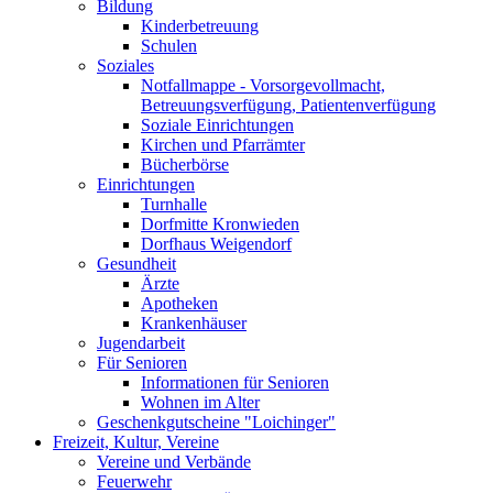
Bildung
Kinderbetreuung
Schulen
Soziales
Notfallmappe - Vorsorgevollmacht,
Betreuungsverfügung, Patientenverfügung
Soziale Einrichtungen
Kirchen und Pfarrämter
Bücherbörse
Einrichtungen
Turnhalle
Dorfmitte Kronwieden
Dorfhaus Weigendorf
Gesundheit
Ärzte
Apotheken
Krankenhäuser
Jugendarbeit
Für Senioren
Informationen für Senioren
Wohnen im Alter
Geschenkgutscheine "Loichinger"
Freizeit, Kultur, Vereine
Vereine und Verbände
Feuerwehr